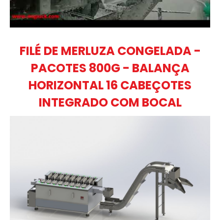
FILÉ DE MERLUZA CONGELADA -
PACOTES 800G - BALANÇA
HORIZONTAL 16 CABEÇOTES
INTEGRADO COM BOCAL