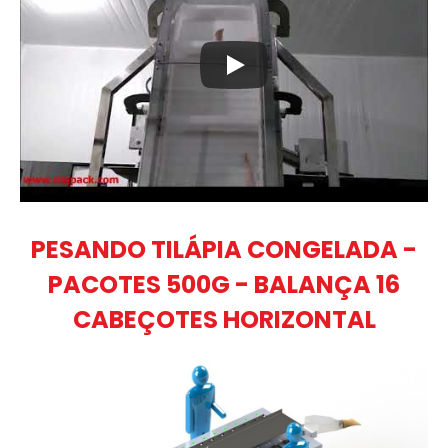
PESANDO TILÁPIA CONGELADA -
PACOTES 500G - BALANÇA 16
CABEÇOTES HORIZONTAL