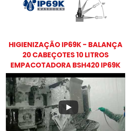
HIGIENIZAÇÃO IP69K - BALANÇA
20 CABEÇOTES 10 LITROS
EMPACOTADORA BSH420 IP69K