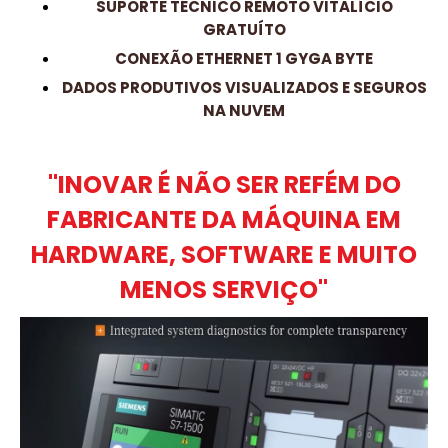
SUPORTE TÉCNICO REMOTO VITALÍCIO
GRATUÍTO
CONEXÃO ETHERNET 1 GYGA BYTE
DADOS PRODUTIVOS VISUALIZADOS E SEGUROS
NA NUVEM
"INOVAR É NÃO SER REFÉM DO
FABRICANTE DA MÁQUINA EM
HARDWARE, SOFTWARE E MUITO
MENOS SERVIÇO"