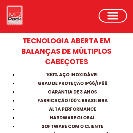
Select Language
▼
INICIAL
SOBRE NÓS
-
SISTEMAS
INDÚSTRIAS
TECNOLOGIA ABERTA EM
INSUMOS
BALANÇAS DE MÚLTIPLOS
TREINAMENTOS OPERACIONAIS
CABEÇOTES
TREINAMENTOS MANUTENÇÃO
NEWS
100% AÇO INOXIDÁVEL
CONTATO
GRAU DE PROTEÇÃO IP66/IP69
GARANTIA DE 3 ANOS
FABRICAÇÃO 100% BRASILEIRA
ALTA PERFORMANCE
HARDWARE GLOBAL
SOFTWARE COM O CLIENTE